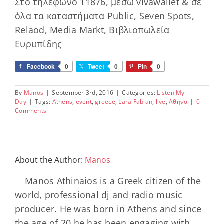
Στο τηλέφωνο 11876, μέσω vivawallet & σε
όλα τα καταστήματα Public, Seven Spots,
Relaod, Media Markt, Βιβλιοπωλεία
Ευρυπίδης
Facebook
0
Tweet
0
Pin
0
By
Manos
|
September 3rd, 2016
|
Categories:
Listen My
Day
|
Tags:
Athens
,
event
,
greece
,
Lara Fabian
,
live
,
Αθήνα
|
0
Comments
About the Author:
Manos
Manos Athinaios is a Greek citizen of the
world, professional dj and radio music
producer. He was born in Athens and since
the age of 20 he has been engaging with