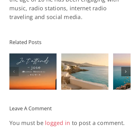
music, radio stations, internet radio
traveling and social media.
Related Posts
SON
Solar Nights
T
s
– July House
Daniele
DAY/
& Disco
Soriani
Wi
Mixtape |
Papillons
Kad
Remix
Travel My
(Main Mix)
Lara
Day
& Sun
Leave A Comment
You must be
logged in
to post a comment.