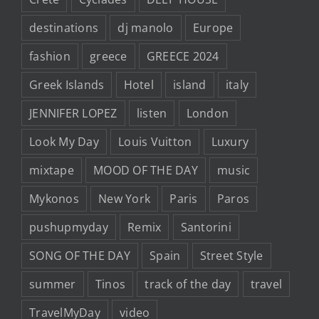
destinations
dj manolo
Europe
fashion
greece
GREECE 2024
Greek Islands
Hotel
island
italy
JENNIFER LOPEZ
listen
London
Look My Day
Louis Vuitton
Luxury
mixtape
MOOD OF THE DAY
music
Mykonos
New York
Paris
Paros
pushupmyday
Remix
Santorini
SONG OF THE DAY
Spain
Street Style
summer
Tinos
track of the day
travel
TravelMyDay
video