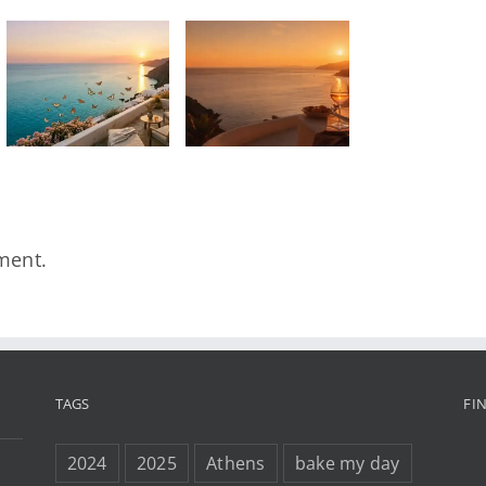
THE
DAY/Summer
Wine –
Kadosh,
Lara Snow
& Sun Tailor
ment.
TAGS
FI
2024
2025
Athens
bake my day