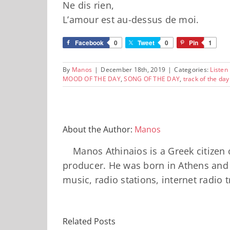
Ne dis rien,
L’amour est au-dessus de moi.
Facebook
0
Tweet
0
Pin
1
By
Manos
|
December 18th, 2019
|
Categories:
Listen
MOOD OF THE DAY
,
SONG OF THE DAY
,
track of the day
About the Author:
Manos
Manos Athinaios is a Greek citizen 
producer. He was born in Athens and 
music, radio stations, internet radio 
Related Posts