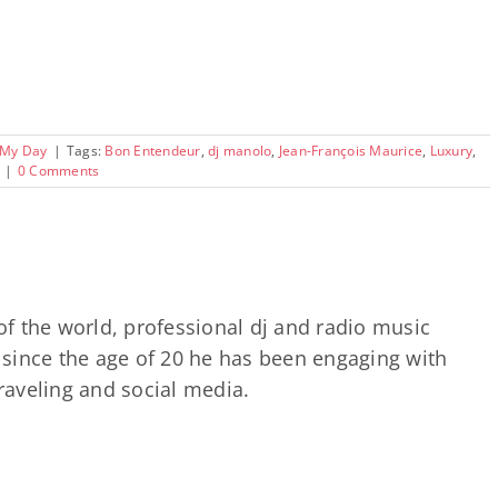
 My Day
|
Tags:
Bon Entendeur
,
dj manolo
,
Jean-François Maurice
,
Luxury
,
|
0 Comments
of the world, professional dj and radio music
since the age of 20 he has been engaging with
traveling and social media.
SONG OF