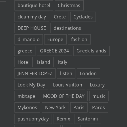
boutique hotel
Christmas
clean my day
Crete
Cyclades
DEEP HOUSE
destinations
dj manolo
Europe
fashion
greece
GREECE 2024
Greek Islands
Hotel
island
italy
JENNIFER LOPEZ
listen
London
Look My Day
Louis Vuitton
Luxury
mixtape
MOOD OF THE DAY
music
Mykonos
New York
Paris
Paros
pushupmyday
Remix
Santorini