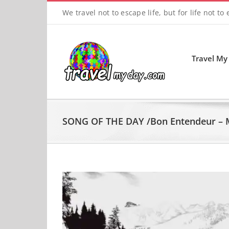
Skip
We travel not to escape life, but for life not to
to
content
Travel My
SONG OF THE DAY /Bon Entendeur –
View
Larger
Image