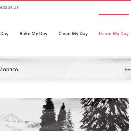
 escape us
 Day
Bake My Day
Clean My Day
Listen My Day
 Monaco
Ho