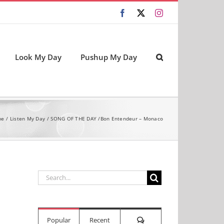
Facebook
X
Instagram
Look My Day
Pushup My Day
me
Listen My Day
SONG OF THE DAY /Bon Entendeur – Monaco
Search
for:
Comments
Popular
Recent