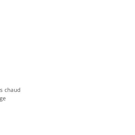
lus chaud
age