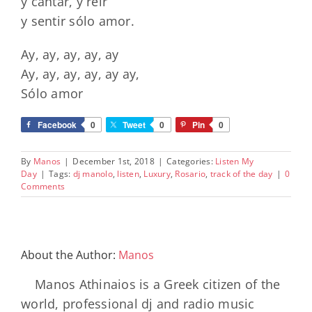
y cantar, y reir
y sentir sólo amor.
Ay, ay, ay, ay, ay
Ay, ay, ay, ay, ay ay,
Sólo amor
Facebook
0
Tweet
0
Pin
0
By
Manos
|
December 1st, 2018
|
Categories:
Listen My
Day
|
Tags:
dj manolo
,
listen
,
Luxury
,
Rosario
,
track of the day
|
0
Comments
About the Author:
Manos
Manos Athinaios is a Greek citizen of the
world, professional dj and radio music