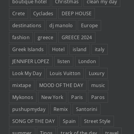
boutique hotel
Christmas
clean my day
Crete
Cyclades
DEEP HOUSE
destinations
dj manolo
Europe
fashion
greece
GREECE 2024
Greek Islands
Hotel
island
italy
JENNIFER LOPEZ
listen
London
Look My Day
Louis Vuitton
Luxury
mixtape
MOOD OF THE DAY
music
Mykonos
New York
Paris
Paros
pushupmyday
Remix
Santorini
SONG OF THE DAY
Spain
Street Style
summer
Tinos
track of the day
travel