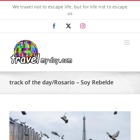
Skip
We travel not to escape life, but for life not to escape
to
us
content
Facebook
X
Instagram
track of the day/Rosario – Soy Rebelde
View
Larger
Image