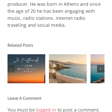
producer. He was born in Athens and since
the age of 20 he has been engaging with
music, radio stations, internet radio
traveling and social media.
Related Posts
SON
Solar Nights
T
s
– July House
Daniele
DAY/
& Disco
Soriani
Wi
Mixtape |
Papillons
Kad
Remix
Travel My
(Main Mix)
Lara
Day
& Sun
Leave A Comment
You must be
logged in
to post a comment.